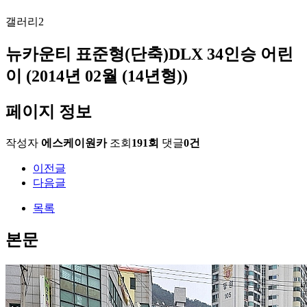
갤러리2
뉴카운티 표준형(단축)DLX 34인승 어린
이 (2014년 02월 (14년형))
페이지 정보
작성자
에스케이원카
조회
191회
댓글
0건
이전글
다음글
목록
본문